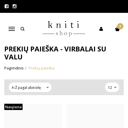
ATOSTOGAUJAM!
VISI UŽSAKYMAI, PADARYTI
LAIKOTARPIU 08.07 - 08.22, BUS
0
Navigacija
IŠSIŲSTI RUGPJŪČIO 23D.
PREKIŲ PAIEŠKA - VIRBALAI SU
VALU
Pagrindinis
Prekių paieška
Naujiena