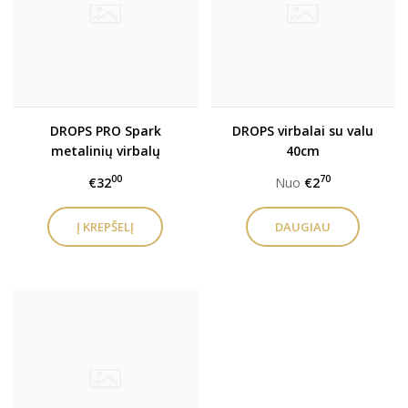
DROPS PRO Spark
DROPS virbalai su valu
metalinių virbalų
40cm
rinkinys keičiamu valu
00
70
€32
Nuo
€2
DAUGIAU