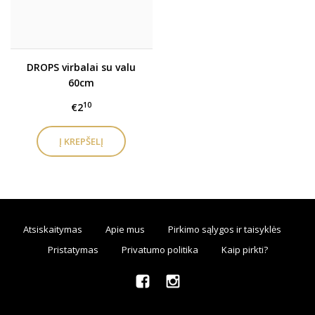
DROPS virbalai su valu
60cm
10
€2
Atsiskaitymas
Apie mus
Pirkimo sąlygos ir taisyklės
Pristatymas
Privatumo politika
Kaip pirkti?