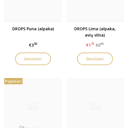
DROPS Puna (alpaka)
DROPS Lima (alpaka,
avių vilna)
30
75
50
€3
€1
€2
DAUGIAU
DAUGIAU
Populiari