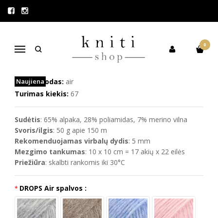
Pagrindinis
DROPS siūlai
DROPS Air (alpaka, merino vilna)
DROPS AIR (ALPAKA, MERINO
0
VILNA)
Navigacija
Prekės kodas:
Naujiena
air
Turimas kiekis:
67
Sudėtis
: 65% alpaka, 28% poliamidas, 7% merino vilna
Svoris/ilgis
: 50 g apie 150 m
Rekomenduojamas virbalų dydis
: 5 mm
Mezgimo tankumas
: 10 x 10 cm = 17 akių x 22 eilės
Priežiūra
: skalbti rankomis iki 30°C
DROPS Air spalvos :