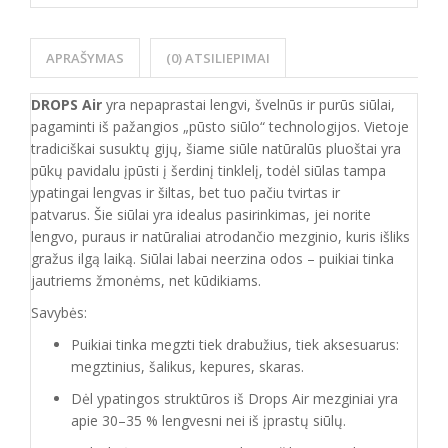
APRAŠYMAS
(0) ATSILIEPIMAI
DROPS Air
yra nepaprastai lengvi, švelnūs ir purūs siūlai,
pagaminti iš pažangios „pūsto siūlo“ technologijos. Vietoje
tradiciškai susuktų gijų, šiame siūle natūralūs pluoštai yra
pūkų pavidalu įpūsti į šerdinį tinklelį, todėl siūlas tampa
ypatingai lengvas ir šiltas, bet tuo pačiu tvirtas ir
patvarus. Šie siūlai yra idealus pasirinkimas, jei norite
lengvo, puraus ir natūraliai atrodančio mezginio, kuris išliks
gražus ilgą laiką. Siūlai labai neerzina odos – puikiai tinka
jautriems žmonėms, net kūdikiams.
Savybės:
Puikiai tinka megzti tiek drabužius, tiek aksesuarus:
megztinius, šalikus, kepures, skaras.
Dėl ypatingos struktūros iš Drops Air mezginiai yra
apie 30–35 % lengvesni nei iš įprastų siūlų.