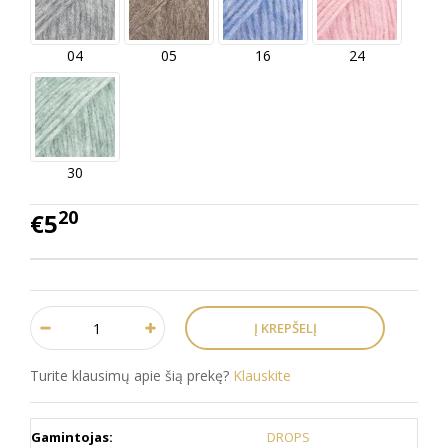
04
05
16
24
30
20
€5
Turite klausimų apie šią prekę?
Klauskite
Gamintojas:
DROPS