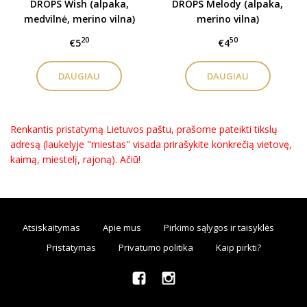
DROPS Wish (alpaka,
DROPS Melody (alpaka,
medvilnė, merino vilna)
merino vilna)
20
50
€5
€4
DAUGIAU
DAUGIAU
Renkantis pristatymą Lietuvos paštu, prašome pateikti tikslų
adresą (laukelyje "miestas" visada prirašykite konkrečią vietovę,
kaimą, miestelį, rajoną). Ačiū!
Atsiskaitymas
Apie mus
Pirkimo sąlygos ir taisyklės
Pristatymas
Privatumo politika
Kaip pirkti?