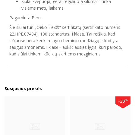
Siūlai kvėpuoja, gerai reguliuoja šilumą – tinka
visiems metų laikams.
Pagaminta Peru.
Šie siūlai turi „Oeko-Tex®“ sertifikatą (sertifikato numeris
22.HPE.07484), 100 standartas, I klasė. Tai reiškia, kad
siūluose nėra kenksmingų cheminių medžiagų ir kad yra
saugūs žmonėms. I klasė - aukščiausias lygis, kuri parodo,
kad siūlai tinkami kūdikių skirtiems mezginiams.
Susijusios prekės
%
-30