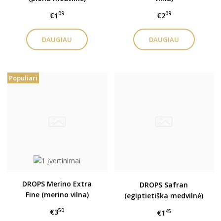
09
09
€1
€2
DAUGIAU
DAUGIAU
Populiari
DROPS Merino Extra
DROPS Safran
Fine (merino vilna)
(egiptietiška medvilnė)
50
€3
45
€1