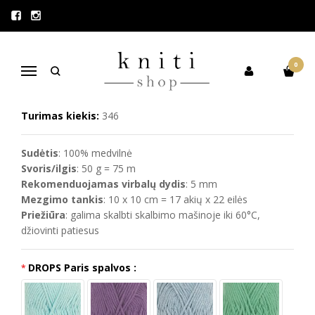
Pagrindinis
DROPS siūlai
DROPS Paris (medvilnė)
DROPS PARIS (MEDVILNĖ)
0
Navigacija
Prekės kodas:
paris
Turimas kiekis:
346
Sudėtis
: 100% medvilnė
Svoris/ilgis
: 50 g = 75 m
Rekomenduojamas virbalų dydis
: 5 mm
Mezgimo tankis
: 10 x 10 cm = 17 akių x 22 eilės
Priežiūra
: galima skalbti skalbimo mašinoje iki 60°C,
džiovinti patiesus
DROPS Paris spalvos :