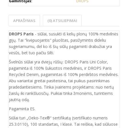
Gamintojas:
DROPS
APRAŠYMAS
(0) ATSILIEPIMAI
DROPS Paris
- siūlai, susukti iš kelių plonų 100% medvilnės
gijų. Tai "kvėpuojantis" pluoštas, pasižymintis dideliu
sugeriamumu, dėl ko iš šių siūlų pagaminti drabužiai yra
vėsūs, bet tuo pačiu šilti.
Švelnūs siūlai yra dviejų rūšių: DROPS Paris Uni Color,
pagaminta iš 100% šukuotos medvilnės, ir DROPS Paris
Recycled Denim, pagamintas iš 100% perdirbtos medvilnės.
Abu variantai greitai pasiteisina, tai puikus pasirinkimas
pradedantiesiems. Tinka įvairiems projektams: nuo nertų
žaislų iki rankšluosčių. Puikiai tinka žmonėms, turintiems
jautrią odą.
Pagaminta ES.
Siūlai turi „Oeko-Tex®“ sertifikatą (sertifikato numeris
25.3.0110), 100 standartas, I klasė. Tai reiškia, kad siūluose