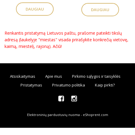
DAUGIAU
DAUGIAU
Renkantis pristatymą Lietuvos paštu, prašome pateikti tikslų
adresą (laukelyje "miestas" visada prirašykite konkrečią vietovę,
kaimą, miestelį, rajoną). Ačiū!
Atsiskaitymas
Apie mus
Pirkimo sąlygos ir taisyklės
Pristatymas
Privatumo politika
Kaip pirkti?
Elektroninių parduotuvių nuoma
-
eShoprent.com