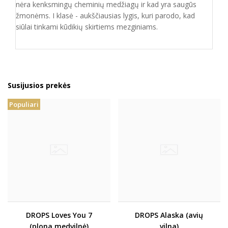
nėra kenksmingų cheminių medžiagų ir kad yra saugūs
žmonėms. I klasė - aukščiausias lygis, kuri parodo, kad
siūlai tinkami kūdikių skirtiems mezginiams.
Susijusios prekės
Populiari
DROPS Loves You 7
DROPS Alaska (avių
(plona medvilnė)
vilna)