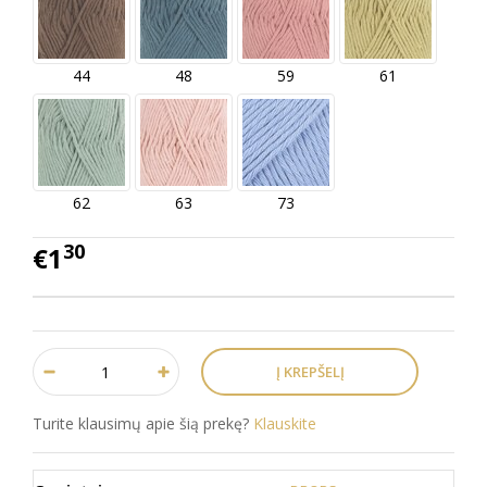
44
48
59
61
62
63
73
30
€1
Turite klausimų apie šią prekę?
Klauskite