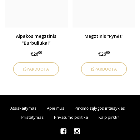
Alpakos megztinis
Megztinis "Pynės"
"Burbuliukai"
00
00
€26
€26
Atsiskaitymas
Apie mus
Pirkimo sąlygos ir taisyklės
Pristatymas
Privatumo politika
Kaip pirkti?