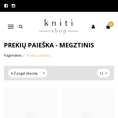
ATOSTOGAUJAM!
VISI UŽSAKYMAI, PADARYTI
LAIKOTARPIU 08.07 - 08.22, BUS
0
Navigacija
IŠSIŲSTI RUGPJŪČIO 23D.
PREKIŲ PAIEŠKA - MEGZTINIS
Pagrindinis
Prekių paieška