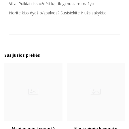
šilta. Puikiai tiks uždėti ką tik gimusiam mažyliui.
Norite kito dydžio/spalvos? Susisiekite ir užsisakykite!
Susijusios prekės
Naujagimio kepurytė
Naujagimio kepurytė