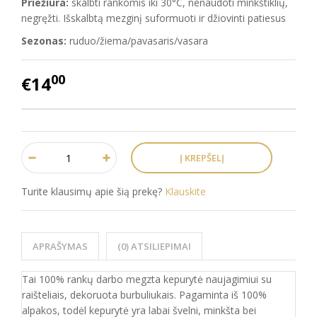
Priežiūra:
skalbti rankomis iki 30°C, nenaudoti minkštiklių,
negręžti. Išskalbtą mezginį suformuoti ir džiovinti patiesus
Sezonas:
ruduo/žiema/pavasaris/vasara
00
€14
Turite klausimų apie šią prekę?
Klauskite
APRAŠYMAS
(0) ATSILIEPIMAI
Tai 100% rankų darbo megzta kepurytė naujagimiui su
raišteliais, dekoruota burbuliukais. Pagaminta iš 100%
alpakos, todėl kepurytė yra labai švelni, minkšta bei