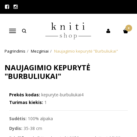
ATOSTOGAUJAM!
VISI UŽSAKYMAI, PADARYTI
LAIKOTARPIU 08.07 - 08.22, BUS
0
Navigacija
IŠSIŲSTI RUGPJŪČIO 23D.
Pagrindinis
Mezginiai
Naujagimio kepurytė "Burbuliukai"
NAUJAGIMIO KEPURYTĖ
"BURBULIUKAI"
Prekės kodas:
kepuryte-burbuliukai4
Turimas kiekis:
1
Sudėtis:
100% alpaka
Dydis:
35-38 cm