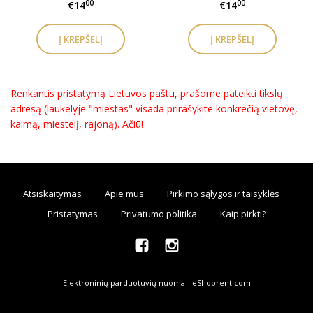
00
00
€14
€14
Renkantis pristatymą Lietuvos paštu, prašome pateikti tikslų
adresą (laukelyje "miestas" visada prirašykite konkrečią vietovę,
kaimą, miestelį, rajoną). Ačiū!
Atsiskaitymas
Apie mus
Pirkimo sąlygos ir taisyklės
Pristatymas
Privatumo politika
Kaip pirkti?
Elektroninių parduotuvių nuoma
-
eShoprent.com