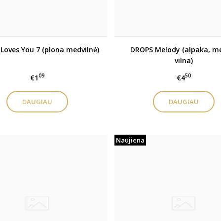
Loves You 7 (plona medvilnė)
DROPS Melody (alpaka, m
vilna)
09
50
€1
€4
DAUGIAU
DAUGIAU
Naujiena