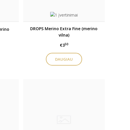
DROPS Merino Extra Fine (merino
erino
vilna)
50
€3
DAUGIAU