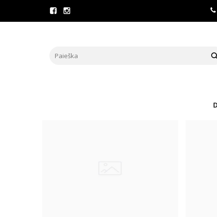
PREKIŲ PAIEŠKA - MEZGIMO
Pagrindinis
Prekių paieška
D