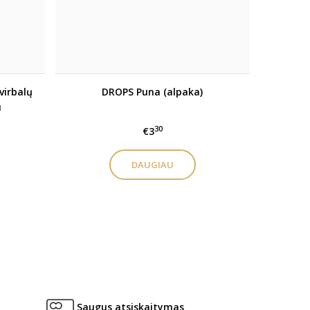
virbalų
DROPS Puna (alpaka)
u
30
€3
DAUGIAU
Saugus atsiskaitymas