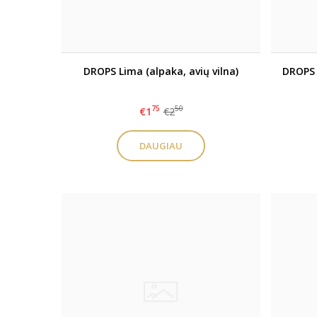
DROPS Lima (alpaka, avių vilna)
DROPS 
75
50
€1
€2
DAUGIAU