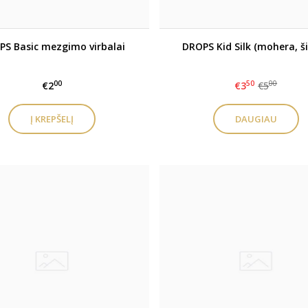
PS Basic mezgimo virbalai
DROPS Kid Silk (mohera, ši
00
50
00
€2
€3
€5
DAUGIAU