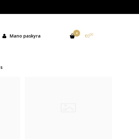
0
00
Mano paskyra
€0
s
%
-30