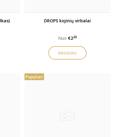
lkas)
DROPS kojinių virbalai
20
Nuo
€2
DAUGIAU
Populiari