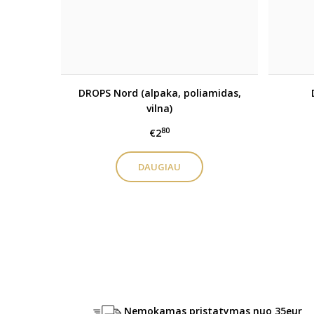
DROPS Nord (alpaka, poliamidas,
vilna)
80
€2
DAUGIAU
Nemokamas pristatymas nuo 35eur