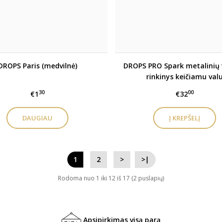
DROPS Paris (medvilnė)
DROPS PRO Spark metalinių 
rinkinys keičiamu val
30
00
€1
€32
DAUGIAU
1
2
>
>|
Rodoma nuo 1 iki 12 iš 17 (2 puslapių)
Apsipirkimas visą parą