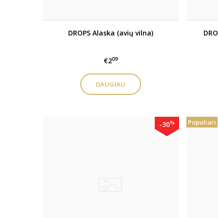
DROPS Alaska (avių vilna)
DRO
09
€2
DAUGIAU
Populiari
%
-30