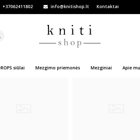
+37062411802
info@knitishop.lt
Kontaktai
ROPS siūlai
Mezgimo priemonės
Mezginiai
Apie mu
Naujiena